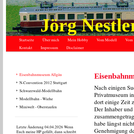
Jörg Nestl
Startseite
Über mich
Mein Hobby
Vom Modell
Vom 
Kontakt
Impressum
Disclaimer
Eisenbahnmuseum Allgäu
Eisenbahnm
N-Convention 2012 Stuttgart
Nach einigen Suc
Schwarzwald-Modellbahn
Privatmuseum in 
Modellbahn - Wiehe
dort einige Zeit 
Miniwelt - Oberstaufen
Der Inhaber und 
zusammengetrage
habe längst nich
Letzte Änderung 04.04.2026 Wenn
Genehmigung des
Euch meine HP gefällt, dann schreibt