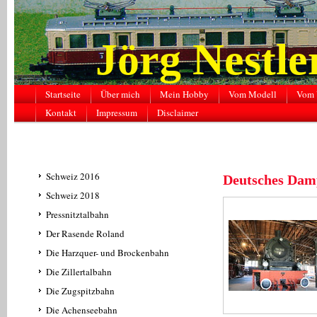
Jörg Nestl
Startseite
Über mich
Mein Hobby
Vom Modell
Vom 
Kontakt
Impressum
Disclaimer
Schweiz 2016
Deutsches Dam
Schweiz 2018
Pressnitztalbahn
Der Rasende Roland
Die Harzquer- und Brockenbahn
Die Zillertalbahn
Die Zugspitzbahn
Die Achenseebahn