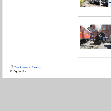
Druckversion
|
Sitemap
© Jörg Nestler