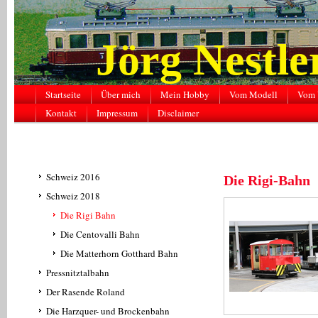
Jörg Nestl
Startseite
Über mich
Mein Hobby
Vom Modell
Vom 
Kontakt
Impressum
Disclaimer
Schweiz 2016
Die Rigi-Bahn
Schweiz 2018
Die Rigi Bahn
Die Centovalli Bahn
Die Matterhorn Gotthard Bahn
Pressnitztalbahn
Der Rasende Roland
Die Harzquer- und Brockenbahn