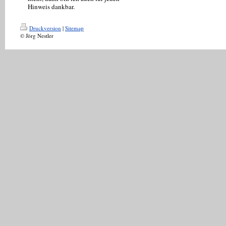
Hinweis dankbar.
Druckversion
|
Sitemap
© Jörg Nestler