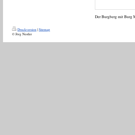
Der Burgberg mit Burg M
Druckversion
|
Sitemap
© Jörg Nestler