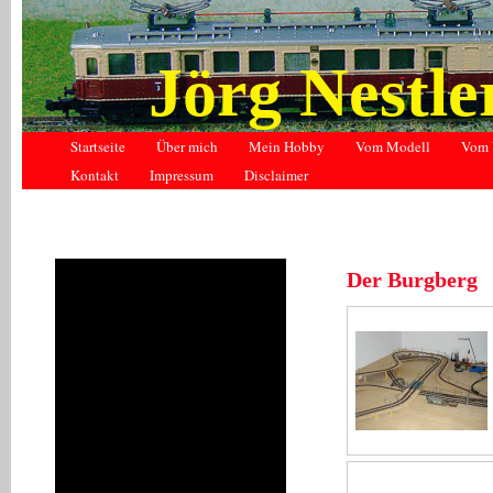
Jörg Nestl
Startseite
Über mich
Mein Hobby
Vom Modell
Vom 
Kontakt
Impressum
Disclaimer
Historie
Der Burgberg
Meine Anlage
Meine Anlage II
Gleisplan und Ausstattung
technische Details
Aktuelle Projekte
Mein Hobbyraum
Fahrzeugsammlung