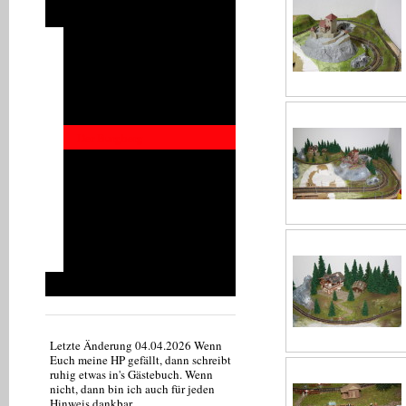
Galerien
Impressionen
Auf Strecke
BW Süd
BW Nord
Der Burgberg
Neustadt
Bahnhof Neustadt
Bahnhof Oberwald
Waldgasthof Sängerwiese
Signaltechnik
Videos
Letzte Änderung 04.04.2026 Wenn
Euch meine HP gefällt, dann schreibt
ruhig etwas in's Gästebuch . Wenn
nicht, dann bin ich auch für jeden
Hinweis dankbar.